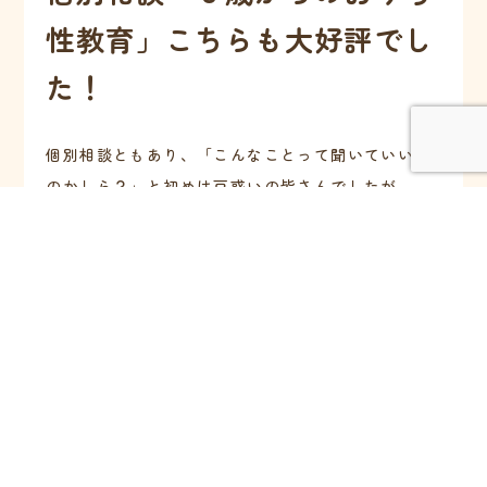
性教育」こちらも大好評でし
た！
個別相談ともあり、「こんなことって聞いていいい
のかしら？」と初めは戸惑いの皆さんでしたが。
り〜さんの暖かさを感じ、あれも聞いてみよう！こ
れも聞いてみよう！
たくさんのご質問が行き交い。
素敵な場となりました。
性教育というと、イメージが？となると思います
が。
これは自分や周りにいる人たちを「大切に」「守