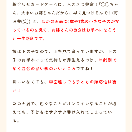
絵合わせカードゲームに、ムスメは興奮！
｢◯◯ちゃ
ん、大きいお姉ちゃんだから、早く見つけるんで！(阿
波弁(笑))｣と、
ほかの画面に0歳や1歳の小さな子のが写
っているのを見て、お姉さんの自分はお手本になろう
と一生懸命です。
娘は下の子なので、上を見て育っていますが、下の
子のお手本にって気持ちが芽生えるのは、
年齢別で
なく混合の習い事のいいところ
ですね！
隣にいなくても、
画面越しでも子どもの順応性は凄
い！
コロナ渦で、色々なことがオンラインなることが増
えても、子どもはサクサク受け入れてしまってい
る。