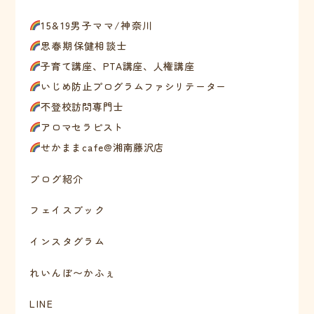
15&19男子ママ/神奈川
思春期保健相談士
子育て講座、PTA講座、人権講座
いじめ防止プログラムファシリテーター
不登校訪問専門士
アロマセラピスト
せかままcafe@湘南藤沢店
ブログ紹介
フェイスブック
インスタグラム
れいんぼ〜かふぇ
LINE