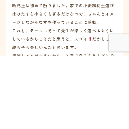
紙粘土は初めて触りました。家での小麦粉粘土遊び
はひたすら小さくちぎるだけなので、ちゃんとイメ
ージしながらなすを作っていることに感動。
これも、テーマにそって先生が楽しく遊べるように
しているからこそだと思うと、スゴイ
だからこそ
親も子も楽しいんだと思います。
収穫もどれが大きいかなーと選ぶ息子を見るだけで
楽しさが伝わってきました。
家では絶対できない体験ができ、本当によかったで
す。また機会があれば参加させていただきたいで
す。息子もまたやりたいと言ってました。野菜もた
くさんいただき、美味しく食べてます。ありがとう
ございました
いつも楽しい時間をありがとうございます！みんな
が作る色の世界の楽しさに、すっかりやみつきで