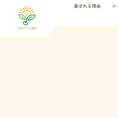
選ばれる理由
コ