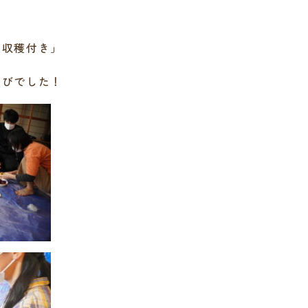
「収穫付き」
遊びでした！