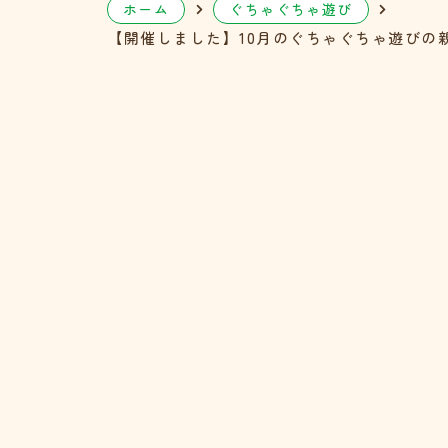
ホーム
ぐちゃぐちゃ遊び
【開催しました】10月のぐちゃぐちゃ遊びの親