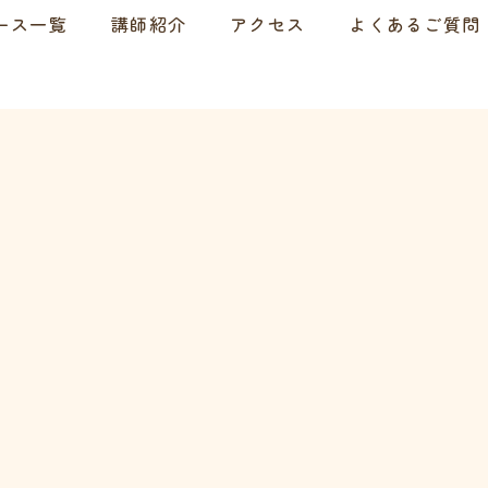
ース一覧
講師紹介
アクセス
よくあるご質問