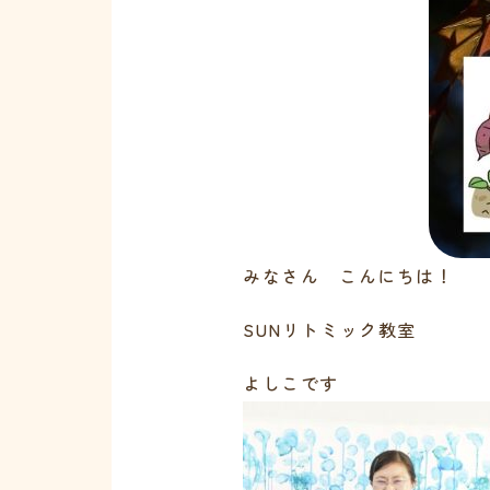
みなさん こんにちは！
SUNリトミック教室
よしこです